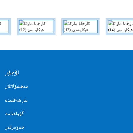
ئۇچۇر
مەھسۇلاتلار
بىز ھەققىدە
گۇۋاھنامە
خەۋەرلەر