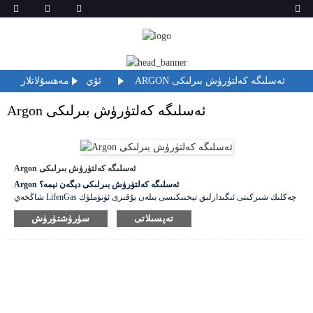
ARGON ئەسلىگە كەلتۈرۈش بىرلىكى
ئۆي
مەھسۇلاتلار
Argon ئەسلىگە كەلتۈرۈش بىرلىكى
Argon ئەسلىگە كەلتۈرۈش بىرلىكى
Argon ئەسلىگە كەلتۈرۈش بىرلىكى دېگەن نېمە؟
شاڭخەي LifenGas چەكلىك شىركىتى ئىگىدارلىق تېخنىكىسى بىلەن يۇقىرى ئۈنۈملۈك
ئارگوننى ئەسلىگە كەلتۈرۈش سىستېمىسىنى بارلىققا كەلتۈردى. بۇ سىستېما چاڭ-
تەپسىلاتى
سۈرۈشتۈرۈش
توزاننى يوقىتىش ، پىرىسلاش ، كاربون چىقىرىش ، ئوكسىگېننى يوقىتىش ، ئازوت
ئايرىشنىڭ خىروگېننى پارچىلاش ۋە ياردەمچى ھاۋا ئايرىش سىستېمىسىنى ئۆز ئىچىگە
ئالىدۇ. بىزنىڭ ئارگوننى ئەسلىگە كەلتۈرۈش بۆلۈمىمىز تۆۋەن ئېنېرگىيە سەرپىياتى ۋە
چىقىرىش نىسبىتى يۇقىرى بولۇپ ، ئۇنى جۇڭگو بازىرىدىكى باشلامچى ئورۇنغا قويدى.