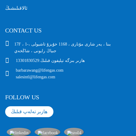
ئالاقىلىشىڭ
CONTACT US
17F ، 1-بىنا ، يەر شارى مۇنارى ، 1168 خۇيزۇ تاشيولى ،
جىياڭ رايونى ، شاڭخەي
ھازىر بىزگە تېلېفون قىلىڭ:
13301830529
barbarawang@lifengas.com
salesintl@lifengas.com
FOLLOW US
ھازىر تەلەپ قىلىڭ