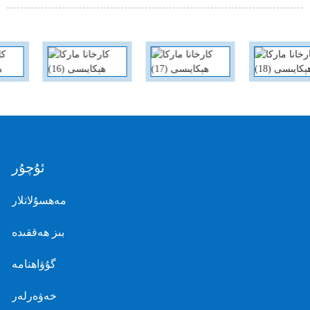
ئۇچۇر
مەھسۇلاتلار
بىز ھەققىدە
گۇۋاھنامە
خەۋەرلەر