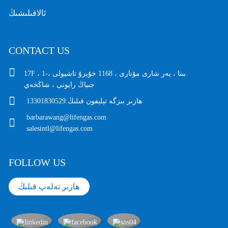
ئالاقىلىشىڭ
CONTACT US
17F ، 1-بىنا ، يەر شارى مۇنارى ، 1168 خۇيزۇ تاشيولى ،
جىياڭ رايونى ، شاڭخەي
ھازىر بىزگە تېلېفون قىلىڭ:
13301830529
barbarawang@lifengas.com
salesintl@lifengas.com
FOLLOW US
ھازىر تەلەپ قىلىڭ